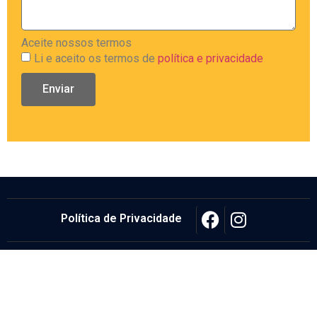
Aceite nossos termos
Li e aceito os termos de
política e privacidade
Enviar
Política de Privacidade
© Eletrel Elétrica e Telecom, Todos os direitos reservados.
Feito com
por
Juca Bonini